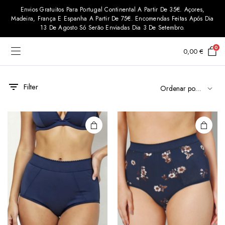
Envios Gratuitos Para Portugal Continental A Partir De 35€. Açores,
Madeira, França E Espanha A Partir De 75€. Encomendas Feitas Após Dia
13 De Agosto Só Serão Enviadas Dia 3 De Setembro.
0
0,00
€
This
This
product
product
has
has
Filter
multiple
multiple
variants.
variants.
The
The
options
options
may be
may be
chosen
chosen
on the
on the
ço
ço
product
product
imo
imo
page
page