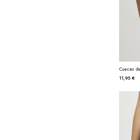
Cuecas de
11,95
€