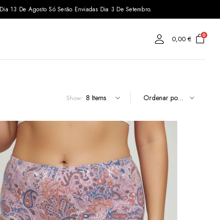
s Dia 13 De Agosto Só Serão Enviadas Dia 3 De Setembro.
0
0,00
€
Show: