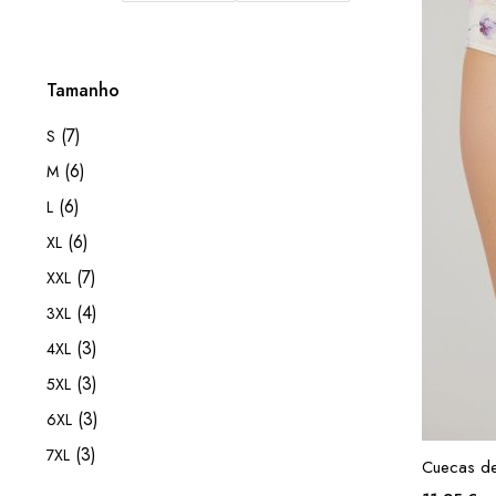
mínimo
máximo
Tamanho
(7)
S
(6)
M
(6)
L
(6)
XL
(7)
XXL
(4)
3XL
(3)
4XL
(3)
5XL
(3)
6XL
(3)
7XL
Cuecas de