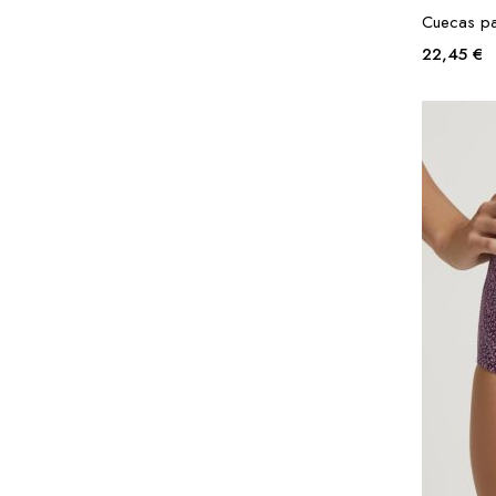
Cuecas p
22,45
€