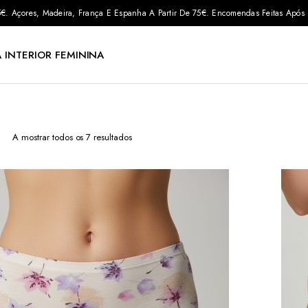
 35€. Açores, Madeira, França E Espanha A Partir De 75€. Encomendas Feitas Apó
 INTERIOR FEMININA
Ordenado
A mostrar todos os 7 resultados
por
mais
recentes