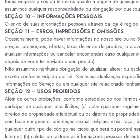
forma enganar a nós ou terceiros quanto à origem de quaisque
assumimos qualquer responsabilidade ou obrigação por quaisque
SEÇÃO 10 – INFORMAÇÕES PESSOAIS
O envio de suas informações pessoais através da loja é regido p
SEÇÃO 11 – ERROS, IMPRECISÕES E OMISSÕES
Ocasionalmente, pode haver informações no nosso site ou no S
preços, promoções, ofertas, taxas de envio do produto, o prazo
atualizar informações ou cancelar encomendas caso qualquer in
depois de você ter enviado o seu pedido).
Não assumimos nenhuma obrigação de atualizar, alterar ou escla
exceto conforme exigido por lei. Nenhuma atualização específic
informações do Serviço ou em qualquer site relacionado tenham
SEÇÃO 12 – USOS PROIBIDOS
Além de outras proibições, conforme estabelecido nos Termos de s
participar de quaisquer atos ilícitos; (c) violar quaisquer regulam
direitos de propriedade intelectual ou os direitos de propriedade i
com base em gênero, orientação sexual, religião, etnia, raça, id
qualquer outro tipo de código malicioso que será ou poderá ser 
Internet; (h) coletar ou rastrear as informações pessoais de outr