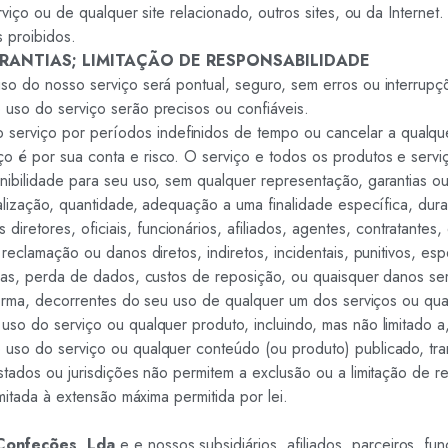
rviço ou de qualquer site relacionado, outros sites, ou da Internet
s proibidos.
RANTIAS; LIMITAÇÃO DE RESPONSABILIDADE
so do nosso serviço será pontual, seguro, sem erros ou interrupç
uso do serviço serão precisos ou confiáveis.
rviço por períodos indefinidos de tempo ou cancelar a qualquer
 é por sua conta e risco. O serviço e todos os produtos e servi
ibilidade para seu uso, sem qualquer representação, garantias ou
lização, quantidade, adequação a uma finalidade específica, durabi
s diretores, oficiais, funcionários, afiliados, agentes, contratante
reclamação ou danos diretos, indiretos, incidentais, punitivos, es
das, perda de dados, custos de reposição, ou quaisquer danos seme
 forma, decorrentes do seu uso de qualquer um dos serviços ou qu
uso do serviço ou qualquer produto, incluindo, mas não limitado 
uso do serviço ou qualquer conteúdo (ou produto) publicado, tran
estados ou jurisdições não permitem a exclusão ou a limitação de 
mitada à extensão máxima permitida por lei.
Confeções, Lda
e e nossos subsidiários, afiliados, parceiros, fun