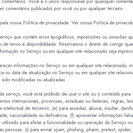
r comentários. Você é o único responsável por quaisquer comentá
r comentários publicados por você ou por qualquer terceiro.
ela nossa Política de privacidade. Ver nossa Política de privacid
erviço que contém erros tipográficos, imprecisões ou omissões q
 de envio e disponibilidade. Reservamos o direito de corrigir qua
formação no Serviço ou em qualquer site relacionado seja imprec
recer informações no Serviço ou em qualquer site relacionado, in
a ou data de atualização no Serviço ou em qualquer site relaciona
 sido modificadas ou atualizadas.
erviço, você está proibido de usar o site ou o conteúdo para: (a) f
entos internacionais, provinciais, estaduais ou federais, regras, lei
ntelectual de terceiros; (e) para assediar, abusar, insultar, danifica
ade, nacionalidade ou deficiência; (f) apresentar informações falsa
utilizado para afetar a funcionalidade ou operação do Serviço ou 
as pessoas; (i) para enviar spam, phishing, pharm, pretext, spider,