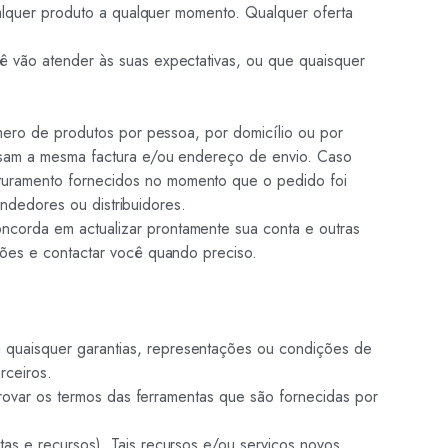
ualquer produto a qualquer momento. Qualquer oferta
ê vão atender às suas expectativas, ou que quaisquer
úmero de produtos por pessoa, por domicílio ou por
 usam a mesma factura e/ou endereço de envio. Caso
turamento fornecidos no momento que o pedido foi
endedores ou distribuidores.
ncorda em actualizar prontamente sua conta e outras
ções e contactar você quando preciso.
 quaisquer garantias, representações ou condições de
rceiros.
provar os termos das ferramentas que são fornecidas por
as e recursos). Tais recursos e/ou serviços novos