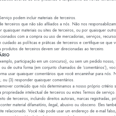
rviço podem incluir materiais de terceiros.
 de terceiros que não são afiliados a nós. Não nos responsabiliza
uaisquer materiais ou sites de terceiros, ou por quaisquer outros
cionados com a compra ou uso de mercadorias, serviços, recursos
 cuidado as políticas e práticas de terceiros e certifique-se que
 produtos de terceiros devem ser direcionadas ao terceiro.
ÁRIO
exemplo, participação em um concurso), ou sem um pedido nosso, vo
rreio, ou de outra forma (em conjunto chamados de ‘comentários’)
utra forma usar quaisquer comentários que você encaminhar para nós
s; ou (3) responder quaisquer comentários.
emover conteúdo que nós determinamos a nosso próprio critério ser
 propriedade intelectual de terceiros ou estes Termos de serviço.
o de terceiros, incluindo direitos autorais, marcas registradas, p
onter material difamatório, ilegal, abusivo ou obsceno. Eles ta
te relacionado. Você não pode usar um endereço de e-mail falso, 