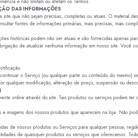
niência e não limitam ou afetam os Termos.
AÇÃO DAS INFORMAÇÕES
site que não sejam precisas, completas ou atuais. O material dess
ltar fontes de informações primárias, mais precisas, mais complet
ações históricas podem não ser atuais e são fornecidas apenas par
rigação de atualizar nenhuma informação em nosso site. Você co
otificação.
scontinuar o Serviço (ou qualquer parte ou conteúdo do mesmo) s
por qualquer modificação, alteração de preço, suspensão ou desc
)
ente online através do site. Tais produtos ou serviços podem ter 
es e imagens dos nossos produtos que aparecem na loja. Não pod
endas de nossos produtos ou Serviços para qualquer pessoa, regi
uantidades de quaisquer produtos ou serviços que oferecemos. To