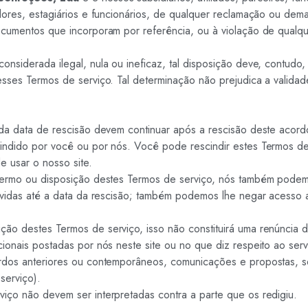
edores, estagiários e funcionários, de qualquer reclamação ou de
cumentos que incorporam por referência, ou à violação de qualquer
siderada ilegal, nula ou ineficaz, tal disposição deve, contudo, se
sses Termos de serviço. Tal determinação não prejudica a validad
 da data de rescisão devem continuar após a rescisão deste acordo
indido por você ou por nós. Você pode rescindir estes Termos de
e usar o nosso site.
 termo ou disposição destes Termos de serviço, nós também podem
devidas até a data da rescisão; também podemos lhe negar acesso a
o destes Termos de serviço, isso não constituirá uma renúncia de 
ionais postadas por nós neste site ou no que diz respeito ao serv
rdos anteriores ou contemporâneos, comunicações e propostas, sej
serviço).
iço não devem ser interpretadas contra a parte que os redigiu.