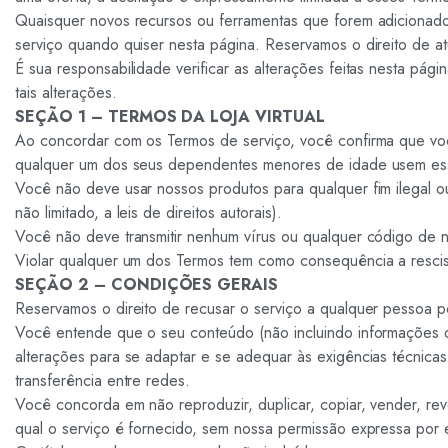
Quaisquer novos recursos ou ferramentas que forem adicionados
serviço quando quiser nesta página. Reservamos o direito de atu
É sua responsabilidade verificar as alterações feitas nesta pág
tais alterações.
SEÇÃO 1 – TERMOS DA LOJA VIRTUAL
Ao concordar com os Termos de serviço, você confirma que voc
qualquer um dos seus dependentes menores de idade usem ess
Você não deve usar nossos produtos para qualquer fim ilegal ou
não limitado, a leis de direitos autorais).
Você não deve transmitir nenhum vírus ou qualquer código de na
Violar qualquer um dos Termos tem como consequência a rescis
SEÇÃO 2 – CONDIÇÕES GERAIS
Reservamos o direito de recusar o serviço a qualquer pessoa 
Você entende que o seu conteúdo (não incluindo informações de c
alterações para se adaptar e se adequar às exigências técnica
transferência entre redes.
Você concorda em não reproduzir, duplicar, copiar, vender, rev
qual o serviço é fornecido, sem nossa permissão expressa por e