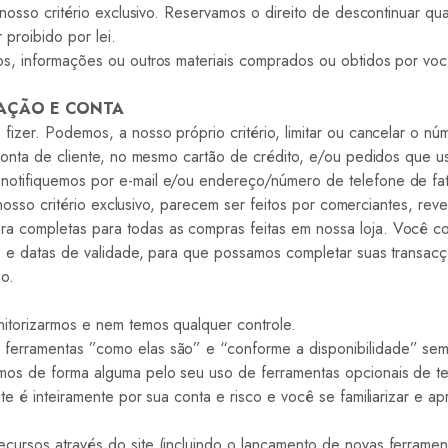
 nosso critério exclusivo. Reservamos o direito de descontinuar q
 proibido por lei.
s, informações ou outros materiais comprados ou obtidos por voc
RAÇÃO E CONTA
izer. Podemos, a nosso próprio critério, limitar ou cancelar o n
 conta de cliente, no mesmo cartão de crédito, e/ou pedidos que
notifiquemos por e-mail e/ou endereço/número de telefone de fa
 nosso critério exclusivo, parecem ser feitos por comerciantes, rev
 completas para todas as compras feitas em nossa loja. Você co
to e datas de validade, para que possamos completar suas transac
ão.
itorizarmos e nem temos qualquer controle.
ferramentas ”como elas são” e “conforme a disponibilidade” sem
mos de forma alguma pelo seu uso de ferramentas opcionais de te
te é inteiramente por sua conta e risco e você se familiarizar e a
ursos através do site (incluindo o lançamento de novas ferrament