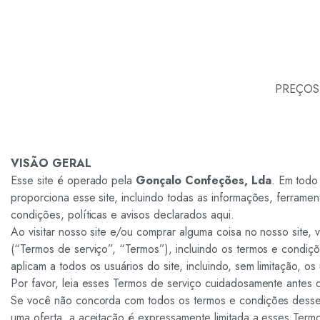
PREÇO
VISÃO GERAL
Esse site é operado pela
Gonçalo Confeções, Lda
. Em todo
proporciona esse site, incluindo todas as informações, ferrame
condições, políticas e avisos declarados aqui.
Ao visitar nosso site e/ou comprar alguma coisa no nosso site
(“Termos de serviço”, “Termos”), incluindo os termos e condiç
aplicam a todos os usuários do site, incluindo, sem limitação, o
Por favor, leia esses Termos de serviço cuidadosamente antes d
Se você não concorda com todos os termos e condições desse 
uma oferta, a aceitação é expressamente limitada a esses Termo