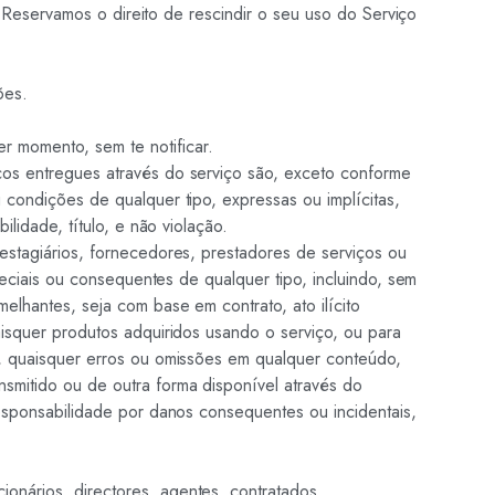
. Reservamos o direito de rescindir o seu uso do Serviço
ões.
 momento, sem te notificar.
ços entregues através do serviço são, exceto conforme
 condições de qualquer tipo, expressas ou implícitas,
lidade, título, e não violação.
s, estagiários, fornecedores, prestadores de serviços ou
peciais ou consequentes de qualquer tipo, incluindo, sem
lhantes, seja com base em contrato, ato ilícito
aisquer produtos adquiridos usando o serviço, ou para
a, quaisquer erros ou omissões em qualquer conteúdo,
smitido ou de outra forma disponível através do
responsabilidade por danos consequentes ou incidentais,
cionários, directores, agentes, contratados,