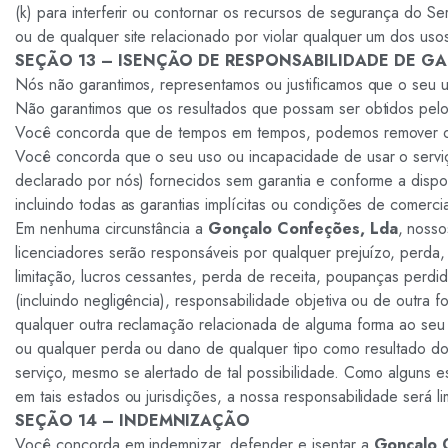
(k) para interferir ou contornar os recursos de segurança do Se
ou de qualquer site relacionado por violar qualquer um dos uso
SEÇÃO 13 – ISENÇÃO DE RESPONSABILIDADE DE GA
Nós não garantimos, representamos ou justificamos que o seu u
Não garantimos que os resultados que possam ser obtidos pelo 
Você concorda que de tempos em tempos, podemos remover o se
Você concorda que o seu uso ou incapacidade de usar o serviço
declarado por nós) fornecidos sem garantia e conforme a dispon
incluindo todas as garantias implícitas ou condições de comercia
Em nenhuma circunstância a
Gonçalo Confeções, Lda
, nosso
licenciadores serão responsáveis por qualquer prejuízo, perda, 
limitação, lucros cessantes, perda de receita, poupanças perdi
(incluindo negligência), responsabilidade objetiva ou de outra
qualquer outra reclamação relacionada de alguma forma ao seu 
ou qualquer perda ou dano de qualquer tipo como resultado do 
serviço, mesmo se alertado ​​de tal possibilidade. Como alguns 
em tais estados ou jurisdições, a nossa responsabilidade será li
SEÇÃO 14 – INDEMNIZAÇÃO
Você concorda em indemnizar, defender e isentar a
Gonçalo 