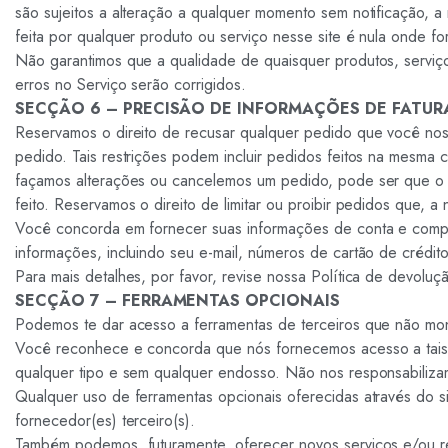
são sujeitos a alteração a qualquer momento sem notificação, a
feita por qualquer produto ou serviço nesse site é nula onde for
Não garantimos que a qualidade de quaisquer produtos, serviço
erros no Serviço serão corrigidos.
SECÇÃO 6 – PRECISÃO DE INFORMAÇÕES DE FATU
Reservamos o direito de recusar qualquer pedido que você nos f
pedido. Tais restrições podem incluir pedidos feitos na mesma
façamos alterações ou cancelemos um pedido, pode ser que o 
feito. Reservamos o direito de limitar ou proibir pedidos que, a
Você concorda em fornecer suas informações de conta e compra
informações, incluindo seu e-mail, números de cartão de crédi
Para mais detalhes, por favor, revise nossa Política de devoluç
SECÇÃO 7 – FERRAMENTAS OPCIONAIS
Podemos te dar acesso a ferramentas de terceiros que não mon
Você reconhece e concorda que nós fornecemos acesso a tais 
qualquer tipo e sem qualquer endosso. Não nos responsabiliza
Qualquer uso de ferramentas opcionais oferecidas através do si
fornecedor(es) terceiro(s).
Também podemos, futuramente, oferecer novos serviços e/ou rec