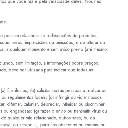
rios que você faz e pela veracidade deles. Nós não
ade.
ue possam relacionar-se a descrições de produtos,
isquer erros, imprecisões ou omissões, e de alterar ou
isa, a qualquer momento e sem aviso prévio (até mesmo
cluindo, sem limitação, a informações sobre preços,
do, deve ser utilizada para indicar que todas as
ins ilícitos; (b) solicitar outras pessoas a realizar ou
s ou regulamentos locais; (d) infringir ou violar nossos
r, difamar, caluniar, depreciar, intimidar ou discriminar
s ou enganosas; (g) fazer o envio ou transmitir vírus ou
de qualquer site relacionado, outros sites, ou da
 crawl, ou scrape; (j) para fins obscenos ou imorais; ou