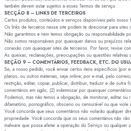
também devem estar sujeitos a esses Termos de serviço.
SECÇÃO 8 – LINKS DE TERCEIROS
Certos produtos, conteúdos e serviços disponíveis pelo nosso Se
Os links de terceiros nesse site podem te direcionar para sites
Não garantimos e nem temos obrigação ou responsabilidade por q
Não somos responsáveis por quaisquer danos ou prejuízos rela
conexão com quaisquer sites de terceiros. Por favor, revise com
As queixas, reclamações, preocupações ou questões relativas a
SEÇÃO 9 – COMENTÁRIOS, FEEDBACK, ETC. DO USU
Se, a nosso pedido, você enviar certos itens específicos (por 
planos, ou outros materiais, seja online, por e-mail, pelo co
restrição, editar, copiar, publicar, distribuir, traduzir e de o
comentários em sigilo; (2) indemnizar por quaisquer comentário
Podemos, mas não temos a obrigação, de monitorar, editar ou r
difamatório, pornográfico, obsceno ou censurável ou que viole a
Você concorda que seus comentários não violarão qualquer direit
propriedade. Você concorda que os seus comentários não vão c
malware que possa afetar a operação do Serviço ou qualquer si