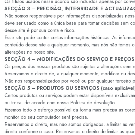
Os títulos usados nesse acordo são incluídos apenas por conve
SECÇÃO 3 – PRECISÃO, INTEGRIDADE E ACTUALIZ
Não somos responsáveis por informações disponibilizadas nesse 
deve ser usado como a única base para tomar decisões sem consu
desse site é por sua conta e risco.
Esse site pode conter certas informações históricas. As inform
conteúdo desse site a qualquer momento, mas nós não temos ob
alterações no nosso site.
SECÇÃO 4 – MODIFICAÇÕES DO SERVIÇO E PREÇOS
Os preços dos nossos produtos são sujeitos a alterações sem n
Reservamos o direito de, a qualquer momento, modificar ou de
Não nos responsabilizados por você ou por qualquer terceiro 
SECÇÃO 5 – PRODUTOS OU SERVIÇOS (caso aplicável
Certos produtos ou serviços podem estar disponíveis exclusivam
ou troca, de acordo com nossa Política de devolução.
Fizemos todo o esforço possível da forma mais precisa as cor
monitor do seu computador será precisa.
Reservamos o direito, mas não somos obrigados, a limitar as v
direito conforme o caso. Reservamos o direito de limitar as q