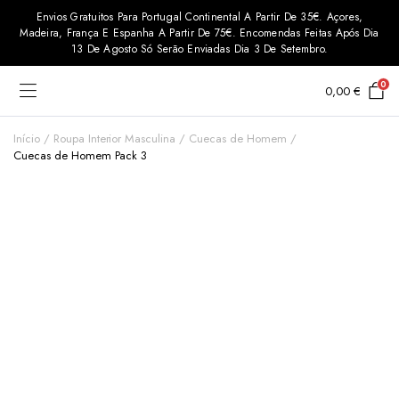
Envios Gratuitos Para Portugal Continental A Partir De 35€. Açores,
Madeira, França E Espanha A Partir De 75€. Encomendas Feitas Após Dia
13 De Agosto Só Serão Enviadas Dia 3 De Setembro.
0
0,00
€
Início
Roupa Interior Masculina
Cuecas de Homem
Cuecas de Homem Pack 3