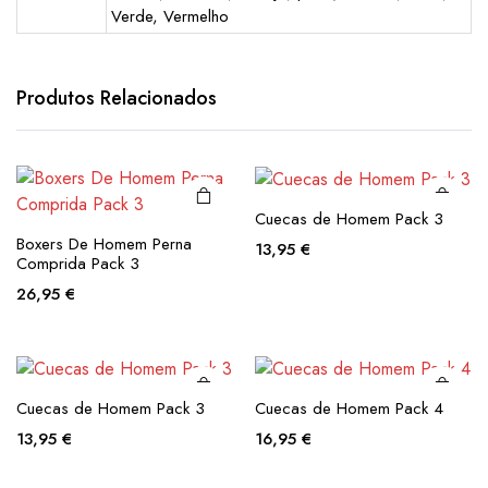
Verde, Vermelho
This
This
product
product
has
has
Produtos Relacionados
multiple
multiple
variants.
variants.
The
The
options
options
Cuecas de Homem Pack 3
may be
may be
This
This
Boxers De Homem Perna
13,95
€
chosen
chosen
product
product
Comprida Pack 3
on the
on the
has
has
26,95
€
product
product
multiple
multiple
page
page
variants.
variants.
The
The
options
options
Cuecas de Homem Pack 3
Cuecas de Homem Pack 4
may be
may be
13,95
€
16,95
€
chosen
chosen
on the
on the