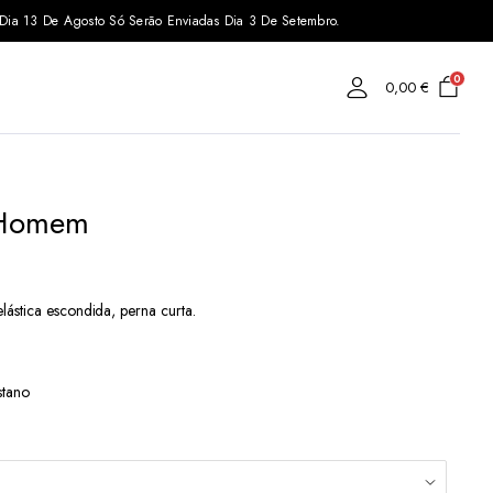
s Dia 13 De Agosto Só Serão Enviadas Dia 3 De Setembro.
0
0,00
€
 Homem
ástica escondida, perna curta.
tano