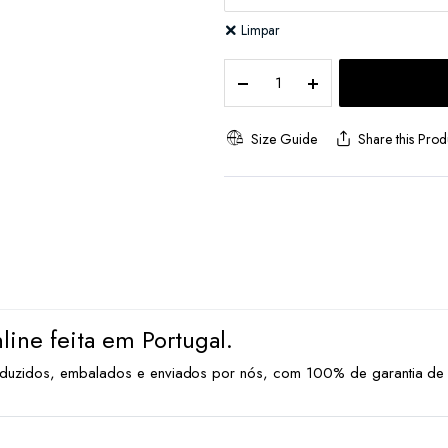
Limpar
Pack
2
Boxers
De
Size Guide
Share this Prod
Homem
quantity
ine feita em Portugal.
duzidos, embalados e enviados por nós, com 100% de garantia de 