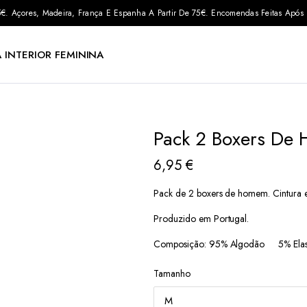
 35€. Açores, Madeira, França E Espanha A Partir De 75€. Encomendas Feitas Apó
 INTERIOR FEMININA
Pack 2 Boxers De
6,95
€
Pack de 2 boxers de homem. Cintura el
Produzido em Portugal.
Composição: 95% Algodão 5% Elas
Tamanho