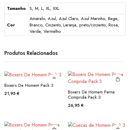
Tamanho
S, M, L, XL, XXL
Amarelo, Azul, Azul Claro, Azul Marinho, Bege,
Cor
Branco, Cinzento, Laranja, preto/cinzento, Rosa,
Verde, Vermelho
This
This
product
product
has
has
Produtos Relacionados
multiple
multiple
variants.
variants.
The
The
options
options
Boxers De Homem Pack 3
may be
may be
This
This
Boxers De Homem Perna
21,95
€
chosen
chosen
product
product
Comprida Pack 3
on the
on the
has
has
26,95
€
product
product
multiple
multiple
page
page
variants.
variants.
The
The