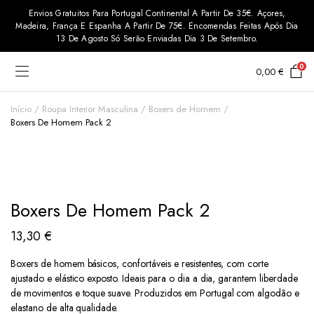
Envios Gratuitos Para Portugal Continental A Partir De 35€. Açores,
Madeira, França E Espanha A Partir De 75€. Encomendas Feitas Após Dia
13 De Agosto Só Serão Enviadas Dia 3 De Setembro.
0
0,00
€
Início
Roupa Interior Masculina
Boxers de Homem
Boxers De Homem Pack 2
Boxers De Homem Pack 2
13,30
€
Boxers de homem básicos, confortáveis e resistentes, com corte
ajustado e elástico exposto. Ideais para o dia a dia, garantem liberdade
de movimentos e toque suave. Produzidos em Portugal com algodão e
elastano de alta qualidade.