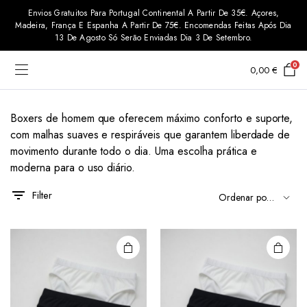
Envios Gratuitos Para Portugal Continental A Partir De 35€. Açores,
Madeira, França E Espanha A Partir De 75€. Encomendas Feitas Após Dia
13 De Agosto Só Serão Enviadas Dia 3 De Setembro.
0
0,00
€
Boxers de homem que oferecem máximo conforto e suporte,
com malhas suaves e respiráveis que garantem liberdade de
This
This
movimento durante todo o dia. Uma escolha prática e
product
product
moderna para o uso diário.
has
has
Filter
multiple
multiple
variants.
variants.
The
The
ço
ço
options
options
imo
imo
may be
may be
chosen
chosen
on the
on the