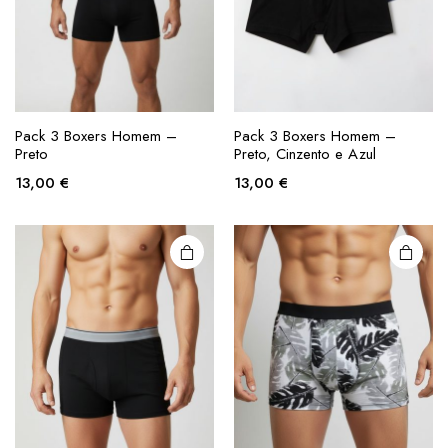
This
This
product
product
Pack 3 Boxers Homem –
Pack 3 Boxers Homem –
Preto
Preto, Cinzento e Azul
has
has
multiple
multiple
13,00
€
13,00
€
variants.
variants.
The
The
options
options
may be
may be
chosen
chosen
on the
on the
product
product
page
page