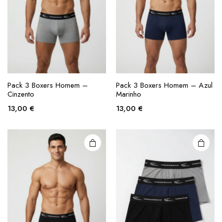
This
This
product
product
Pack 3 Boxers Homem –
Pack 3 Boxers Homem – Azul
Cinzento
Marinho
has
has
multiple
multiple
13,00
€
13,00
€
variants.
variants.
The
The
options
options
may be
may be
chosen
chosen
on the
on the
product
product
page
page