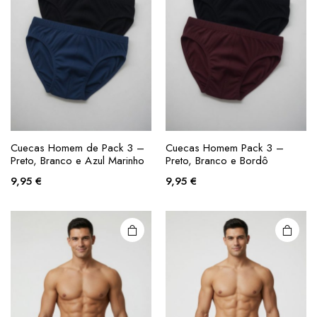
product
product
page
page
This
This
product
product
Cuecas Homem de Pack 3 –
Cuecas Homem Pack 3 –
Preto, Branco e Azul Marinho
Preto, Branco e Bordô
has
has
multiple
multiple
9,95
€
9,95
€
variants.
variants.
The
The
options
options
may be
may be
chosen
chosen
on the
on the
product
product
page
page