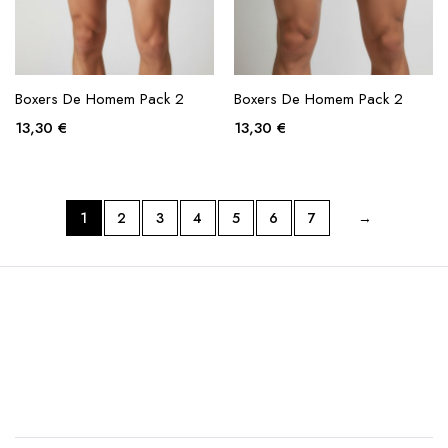
Boxers De Homem Pack 2
Boxers De Homem Pack 2
13,30
€
13,30
€
1
2
3
4
5
6
7
→