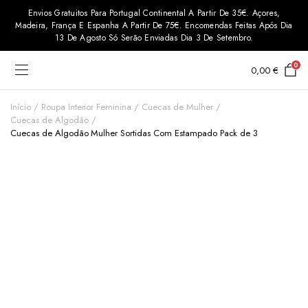
Envios Gratuitos Para Portugal Continental A Partir De 35€. Açores,
Madeira, França E Espanha A Partir De 75€. Encomendas Feitas Após Dia
13 De Agosto Só Serão Enviadas Dia 3 De Setembro.
0
0,00
€
Início
Roupa Interior Feminina
Cuecas de Mulher
Cuecas de Algodão
Cuecas de Algodão Mulher Sortidas Com Estampado Pack de 3