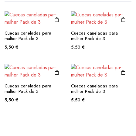
variants.
variants.
The
The
options
options
may be
may be
This
This
Cuecas caneladas para
Cuecas caneladas para
chosen
chosen
product
product
mulher Pack de 3
mulher Pack de 3
on the
on the
has
has
5,50
€
5,50
€
product
product
multiple
multiple
page
page
variants.
variants.
The
The
options
options
may be
may be
Cuecas caneladas para
Cuecas caneladas para
chosen
chosen
mulher Pack de 3
mulher Pack de 3
on the
on the
5,50
€
5,50
€
product
product
page
page