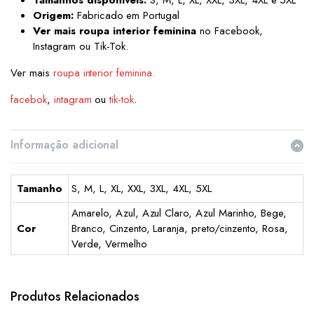
Origem:
Fabricado em Portugal
Ver mais roupa interior feminina
no Facebook,
Instagram ou Tik-Tok.
Ver mais
roupa interior feminina.
facebok
,
intagram
ou
tik-tok
.
Informação adicional
Tamanho
S, M, L, XL, XXL, 3XL, 4XL, 5XL
Amarelo, Azul, Azul Claro, Azul Marinho, Bege,
Cor
Branco, Cinzento, Laranja, preto/cinzento, Rosa,
Verde, Vermelho
This
This
product
product
has
has
Produtos Relacionados
multiple
multiple