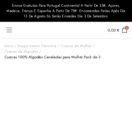
Envios Gratuitos Para Portugal Continental A Partir De 35€. Açores,
Madeira, França E Espanha A Partir De 75€. Encomendas Feitas Após Dia
13 De Agosto Só Serão Enviadas Dia 3 De Setembro.
0
0,00
€
Início
Roupa Interior Feminina
Cuecas de Mulher
Cuecas de Algodão
Cuecas 100% Algodão Caneladas para Mulher Pack de 3