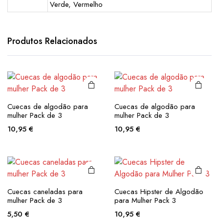
Verde, Vermelho
This
This
product
product
has
has
Produtos Relacionados
multiple
multiple
variants.
variants.
The
The
options
options
may be
may be
This
This
Cuecas de algodão para
Cuecas de algodão para
chosen
chosen
product
product
mulher Pack de 3
mulher Pack de 3
on the
on the
has
has
10,95
€
10,95
€
product
product
multiple
multiple
page
page
variants.
variants.
The
The
options
options
may be
may be
Cuecas caneladas para
Cuecas Hipster de Algodão
chosen
chosen
mulher Pack de 3
para Mulher Pack 3
on the
on the
5,50
€
10,95
€
product
product