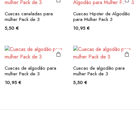
options
options
may be
may be
This
This
Cuecas caneladas para
Cuecas Hipster de Algodão
chosen
chosen
product
product
mulher Pack de 3
para Mulher Pack 3
on the
on the
has
has
5,50
€
10,95
€
product
product
multiple
multiple
page
page
variants.
variants.
The
The
options
options
may be
may be
Cuecas de algodão para
Cuecas de algodão para
chosen
chosen
mulher Pack de 3
mulher Pack de 3
on the
on the
10,95
€
5,50
€
product
product
page
page