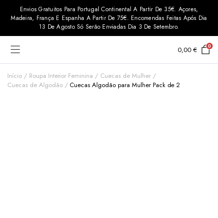
Envios Gratuitos Para Portugal Continental A Partir De 35€. Açores,
Madeira, França E Espanha A Partir De 75€. Encomendas Feitas Após Dia
13 De Agosto Só Serão Enviadas Dia 3 De Setembro.
0
0,00
€
Início
Roupa Interior Feminina
Cuecas de Mulher
Cuecas de Algodão
Cuecas Algodão para Mulher Pack de 2