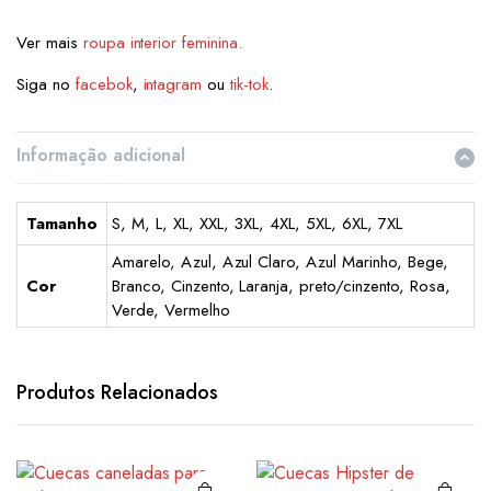
Ver mais
roupa interior feminina.
Siga no
facebok
,
intagram
ou
tik-tok
.
Informação adicional
Tamanho
S, M, L, XL, XXL, 3XL, 4XL, 5XL, 6XL, 7XL
Amarelo, Azul, Azul Claro, Azul Marinho, Bege,
Cor
Branco, Cinzento, Laranja, preto/cinzento, Rosa,
Verde, Vermelho
This
This
product
product
has
has
Produtos Relacionados
multiple
multiple
variants.
variants.
The
The