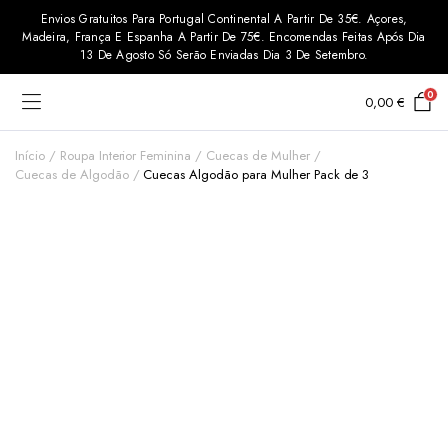
Envios Gratuitos Para Portugal Continental A Partir De 35€. Açores,
Madeira, França E Espanha A Partir De 75€. Encomendas Feitas Após Dia
13 De Agosto Só Serão Enviadas Dia 3 De Setembro.
0
0,00
€
Início
Roupa Interior Feminina
Cuecas de Mulher
Cuecas de Algodão
Cuecas Algodão para Mulher Pack de 3