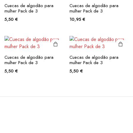
may be
may be
This
This
Cuecas de algodão para
Cuecas de algodão para
chosen
chosen
product
product
mulher Pack de 3
mulher Pack de 3
on the
on the
has
has
5,50
€
10,95
€
product
product
multiple
multiple
page
page
variants.
variants.
The
The
options
options
may be
may be
Cuecas de algodão para
Cuecas de algodão para
chosen
chosen
mulher Pack de 3
mulher Pack de 3
on the
on the
5,50
€
5,50
€
product
product
page
page