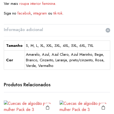
Ver mais
roupa interior feminina.
Siga no
facebok
,
intagram
ou
tik-tok
.
Informação adicional
Tamanho
S, M, L, XL, XXL, 3XL, 4XL, 5XL, 6XL, 7XL
Amarelo, Azul, Azul Claro, Azul Marinho, Bege,
Cor
Branco, Cinzento, Laranja, preto/cinzento, Rosa,
Verde, Vermelho
This
This
product
product
has
has
Produtos Relacionados
multiple
multiple
variants.
variants.
The
The
options
options