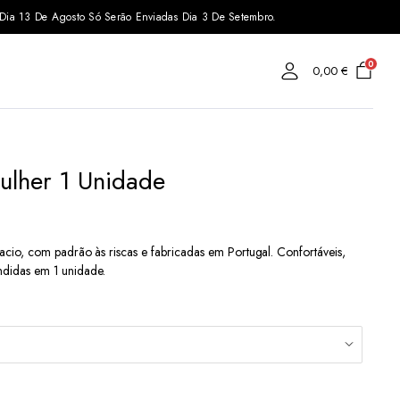
s Dia 13 De Agosto Só Serão Enviadas Dia 3 De Setembro.
0
0,00
€
ulher 1 Unidade
io, com padrão às riscas e fabricadas em Portugal. Confortáveis,
endidas em 1 unidade.