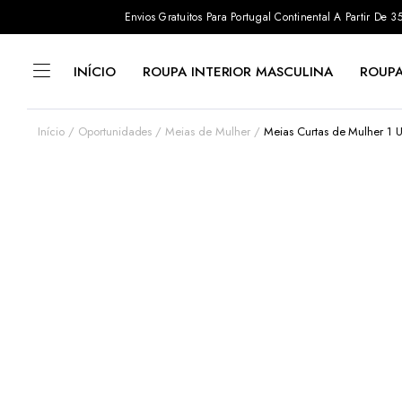
Envios Gratuitos Para Portugal Continental A Partir De
INÍCIO
ROUPA INTERIOR MASCULINA
ROUPA
Início
Oportunidades
Meias de Mulher
Meias Curtas de Mulher 1 