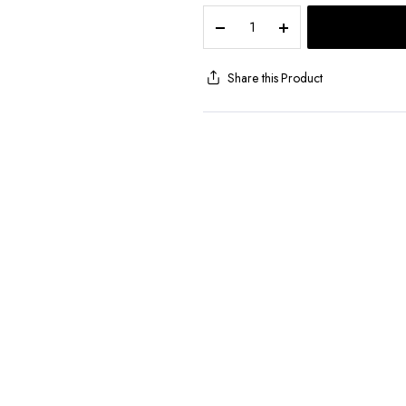
Meias
Curtas
de
Mulher
Share this Product
1
Unidade
quantity