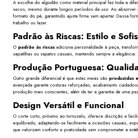
A escolha do algodão como material principal faz toda a difer
secos, mesmo durante longos períodos de uso. Ao absorver a h
formato do pé, garantindo ajuste firme sem apertar. Dessa fo
trabalho ou lazer.
Padrão às Riscas: Estilo e Sofi
O
padrão às riscas
adiciona personalidade à peça, transfor
sapatilhas ou sapatos casuais, mantendo sempre a elegância. 
Produção Portuguesa: Qualid
Outro grande diferencial é que estas meias são
produzidas 
avançada garante costuras reforçadas, acabamento cuidadoso 
produção mais conscientes, além de ter a garantia de uma peça
Design Versátil e Funcional
O corte curto, próximo ao tornozelo, oferece discrição e fa
equilibrado, adaptando-se facilmente a ocasiões casuais, espo
que valorizam conforto e praticidade sem comprometer a estét