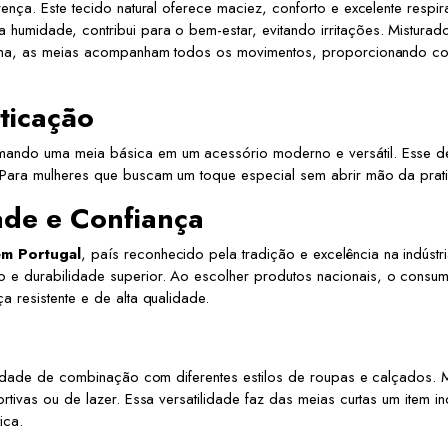
ença. Este tecido natural oferece maciez, conforto e excelente resp
umidade, contribui para o bem-estar, evitando irritações. Misturado
rma, as meias acompanham todos os movimentos, proporcionando confo
sticação
mando uma meia básica em um acessório moderno e versátil. Esse det
Para mulheres que buscam um toque especial sem abrir mão da pratici
ade e Confiança
em Portugal
, país reconhecido pela tradição e excelência na indústri
e durabilidade superior. Ao escolher produtos nacionais, o consumi
 resistente e de alta qualidade.
cilidade de combinação com diferentes estilos de roupas e calçados
rtivas ou de lazer. Essa versatilidade faz das meias curtas um item 
ica.