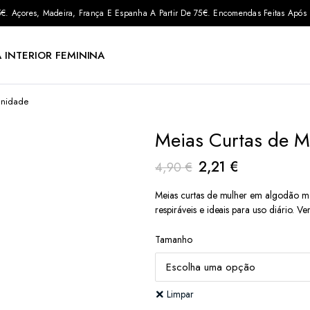
 35€. Açores, Madeira, França E Espanha A Partir De 75€. Encomendas Feitas Apó
 INTERIOR FEMININA
Unidade
Meias Curtas de M
O
O
2,21
€
4,90
€
preço
preço
Meias curtas de mulher em algodão mac
original
atual
respiráveis e ideais para uso diário. V
era:
é:
Tamanho
4,90 €.
2,21 €.
Limpar