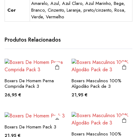
Amarelo, Azul, Azul Claro, Azul Marinho, Bege,
Cor
Branco, Cinzento, Laranja, preto/cinzento, Rosa,
Verde, Vermelho
This
This
product
product
has
has
Produtos Relacionados
multiple
multiple
variants.
variants.
The
The
options
options
may be
may be
This
This
Boxers De Homem Perna
Boxers Masculinos 100%
chosen
chosen
product
product
Comprida Pack 3
Algodão Pack de 3
on the
on the
has
has
26,95
€
21,95
€
product
product
multiple
multiple
page
page
variants.
variants.
The
The
options
options
Boxers De Homem Pack 3
may be
may be
Boxers Masculinos 100%
21,95
€
chosen
chosen