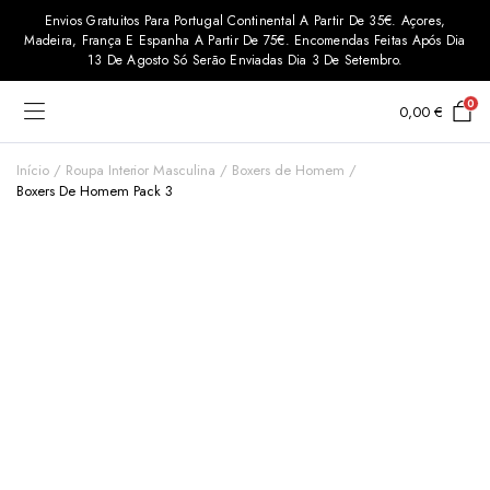
Envios Gratuitos Para Portugal Continental A Partir De 35€. Açores,
Madeira, França E Espanha A Partir De 75€. Encomendas Feitas Após Dia
13 De Agosto Só Serão Enviadas Dia 3 De Setembro.
0
0,00
€
Início
Roupa Interior Masculina
Boxers de Homem
Boxers De Homem Pack 3