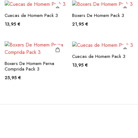
The
The
This
This
options
options
product
product
Cuecas de Homem Pack 3
Boxers De Homem Pack 3
may be
may be
has
has
13,95
€
21,95
€
chosen
chosen
multiple
multiple
on the
on the
variants.
variants.
product
product
The
The
page
page
options
options
Cuecas de Homem Pack 3
may be
may be
Boxers De Homem Perna
13,95
€
chosen
chosen
Comprida Pack 3
on the
on the
25,95
€
product
product
page
page