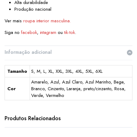
Alta durabilidade
Produção nacional
Ver mais
roupa interior masculina.
Siga no
facebok
,
intagram
ou
tik-tok
.
Informação adicional
Tamanho
S, M, L, XL, XXL, 3XL, 4XL, 5XL, 6XL
Amarelo, Azul, Azul Claro, Azul Marinho, Bege,
Cor
Branco, Cinzento, Laranja, preto/cinzento, Rosa,
Verde, Vermelho
This
This
product
product
has
has
Produtos Relacionados
multiple
multiple
variants.
variants.