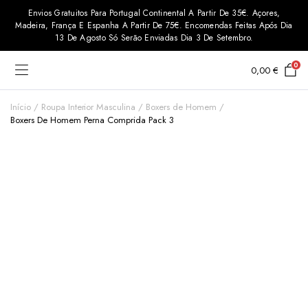
Envios Gratuitos Para Portugal Continental A Partir De 35€. Açores,
Madeira, França E Espanha A Partir De 75€. Encomendas Feitas Após Dia
13 De Agosto Só Serão Enviadas Dia 3 De Setembro.
0
0,00
€
Início
Roupa Interior Masculina
Boxers de Homem
Boxers De Homem Perna Comprida Pack 3