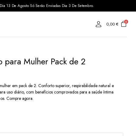
s Dia 13 De Agosto Só Serão Enviadas Dia 3 De Setembro.
0
0,00
€
 para Mulher Pack de 2
lher em pack de 2. Conforto superior, respirabilidade natural e
 para uso diário, com benefícios comprovados para a saúde íntima
nhos. Compre agora.