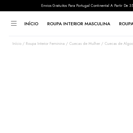
Envios Gratuitos Para Portugal Continental A Partir De
INÍCIO
ROUPA INTERIOR MASCULINA
ROUPA
Início
Roupa Interior Feminina
Cuecas de Mulher
Cuecas de Algo