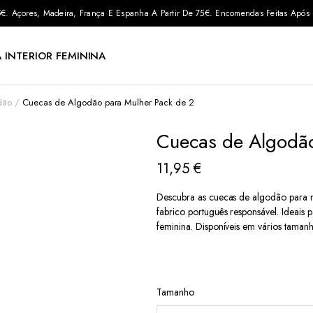
 35€. Açores, Madeira, França E Espanha A Partir De 75€. Encomendas Feitas Apó
 INTERIOR FEMININA
dão
Cuecas de Algodão para Mulher Pack de 2
Cuecas de Algodão
11,95
€
Descubra as cuecas de algodão para mu
fabrico português responsável. Ideais
feminina. Disponíveis em vários tama
Tamanho