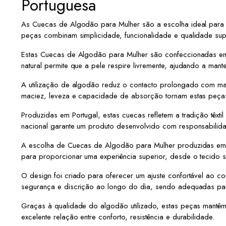
Portuguesa
As Cuecas de Algodão para Mulher são a escolha ideal para q
peças combinam simplicidade, funcionalidade e qualidade sup
Estas Cuecas de Algodão para Mulher são confeccionadas em
natural permite que a pele respire livremente, ajudando a mant
A utilização de algodão reduz o contacto prolongado com mat
maciez, leveza e capacidade de absorção tornam estas peças
Produzidas em Portugal, estas cuecas refletem a tradição têx
nacional garante um produto desenvolvido com responsabilid
A escolha de Cuecas de Algodão para Mulher produzidas em P
para proporcionar uma experiência superior, desde o tecido s
O design foi criado para oferecer um ajuste confortável ao c
segurança e discrição ao longo do dia, sendo adequadas para 
Graças à qualidade do algodão utilizado, estas peças mantêm 
excelente relação entre conforto, resistência e durabilidade.