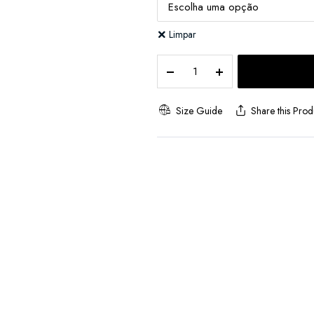
Limpar
Cuecas
de
Algodão
para
Size Guide
Share this Prod
Mulher
Pack
de
2
quantity