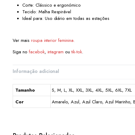
Corte: Clássico e ergonómico
Tecido: Malha Respirável
Ideal para: Uso diário em todas as estações
Ver mais
roupa interior feminina.
Siga no
facebok
,
intagram
ou
tik-tok
.
Informação adicional
Tamanho
S, M, L, XL, XXL, 3XL, 4XL, 5XL, 6XL, 7XL
Cor
Amarelo, Azul, Azul Claro, Azul Marinho, 