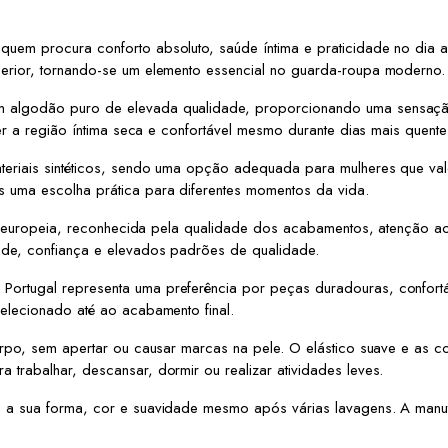
uem procura conforto absoluto, saúde íntima e praticidade no dia a
erior, tornando-se um elemento essencial no guarda-roupa moderno.
 algodão puro de elevada qualidade, proporcionando uma sensação 
er a região íntima seca e confortável mesmo durante dias mais quentes
eriais sintéticos, sendo uma opção adequada para mulheres que valo
 uma escolha prática para diferentes momentos da vida.
til europeia, reconhecida pela qualidade dos acabamentos, atenção 
ade, confiança e elevados padrões de qualidade.
ortugal representa uma preferência por peças duradouras, confort
elecionado até ao acabamento final.
orpo, sem apertar ou causar marcas na pele. O elástico suave e as co
trabalhar, descansar, dormir ou realizar atividades leves.
a sua forma, cor e suavidade mesmo após várias lavagens. A manuten