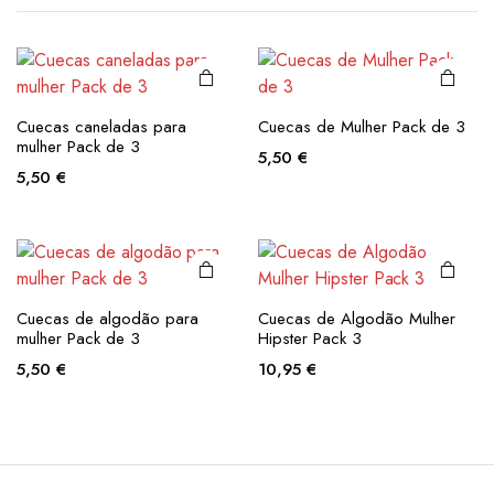
multiple
multiple
variants.
variants.
The
The
options
options
may be
may be
This
This
Cuecas caneladas para
Cuecas de Mulher Pack de 3
chosen
chosen
product
product
mulher Pack de 3
5,50
€
on the
on the
has
has
5,50
€
product
product
multiple
multiple
page
page
variants.
variants.
The
The
options
options
may be
may be
Cuecas de algodão para
Cuecas de Algodão Mulher
chosen
chosen
mulher Pack de 3
Hipster Pack 3
on the
on the
5,50
€
10,95
€
product
product
page
page