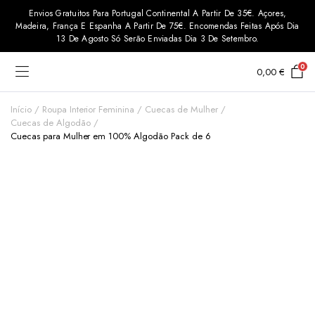
Envios Gratuitos Para Portugal Continental A Partir De 35€. Açores,
Madeira, França E Espanha A Partir De 75€. Encomendas Feitas Após Dia
13 De Agosto Só Serão Enviadas Dia 3 De Setembro.
0
0,00
€
Início
Roupa Interior Feminina
Cuecas de Mulher
Cuecas de Algodão
Cuecas para Mulher em 100% Algodão Pack de 6