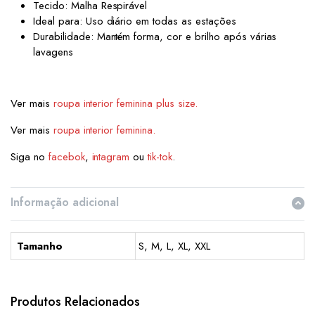
Tecido: Malha Respirável
Ideal para: Uso diário em todas as estações
Durabilidade: Mantém forma, cor e brilho após várias
lavagens
Ver mais
roupa interior feminina plus size.
Ver mais
roupa interior feminina.
Siga no
facebok
,
intagram
ou
tik-tok
.
Informação adicional
Tamanho
S, M, L, XL, XXL
This
This
product
product
has
has
Produtos Relacionados